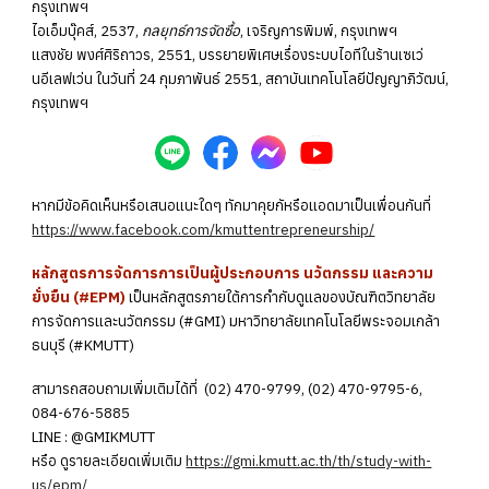
กรุงเทพฯ
ไอเอ็มบุ๊คส์, 2537,
กลยุทธ์การจัดซื้อ
, เจริญการพิมพ์, กรุงเทพฯ
แสงชัย พงศ์ศิริถาวร, 2551, บรรยายพิเศษเรื่องระบบไอทีในร้านเซเว่
นอีเลฟเว่น ในวันที่ 24 กุมภาพันธ์ 2551, สถาบันเทคโนโลยีปัญญาภิวัฒน์,
กรุงเทพฯ
หากมีข้อคิดเห็นหรือเสนอแนะใดๆ ทักมาคุยกัหรือแอดมาเป็นเพื่อนกันที่
https://www.facebook.com/kmuttentrepreneurship/
หลักสูตรการจัดการการเป็นผู้ประกอบการ นวัตกรรม และความ
ยั่งยืน (#EPM)
เป็นหลักสูตรภายใต้การกำกับดูแลของบัณฑิตวิทยาลัย
การจัดการและนวัตกรรม (#GMI) มหาวิทยาลัยเทคโนโลยีพระจอมเกล้า
ธนบุรี (#KMUTT)
สามารถสอบถามเพิ่มเติมได้ที่ (02) 470-9799, (02) 470-9795-6,
084-676-5885
LINE : @GMIKMUTT
หรือ ดูรายละเอียดเพิ่มเติม
https://gmi.kmutt.ac.th/th/study-with-
us/epm/