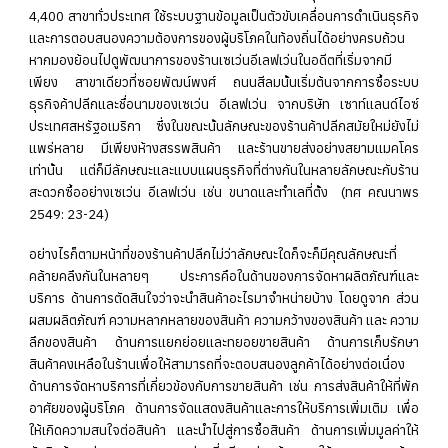
4,400 สาขาทั่วประเทศ ใช้ระบบฐานข้อมูลเป็นตัวขับเคลื่อนการดำเนินธุรกิจ
และการตอบสนองความต้องการของผู้บริโภคในท้องถิ่นได้อย่างครบถ้วน
หากมองย้อนไปดูพัฒนาการของร้านเซเว่นอีเลฟเว่นในอดีตที่เริ่มจากมี
เพียง สาขาเดียวที่ซอยพัฒน์พงศ์ ถนนสีลมนั้นเริ่มต้นจากการซื้อระบบ
ธุรกิจค้าปลีกและชื่อนามของเซเว่น อีเลฟเว่น จากบริษัท เซาท์แลนด์ไอซ์
ประเทศสหรัฐอเมริกา ซึ่งในขณะนั้นลักษณะของร้านค้าปลีกสมัยใหม่ยังไม่
แพร่หลาย มีเพียงห้างสรรพสินค้า และร้านขายส่งอย่างสยามแมคโคร
เท่านั้น แต่ก็มีลักษณะและแบบแผนธุรกิจที่ต่างกันในหลายลักษณะกับร้าน
สะดวกซื้ออย่างเซเว่น อีเลฟเว่น เช่น ขนาดและทำเลที่ตั้ง (ทศ คณนาพร
2549: 23-24)
อย่างไรก็ตามหน้าที่ของร้านค้าปลีกไม่ว่าลักษณะใดก็จะก็มีคุณลักษณะที่
คล้ายคลึงกันในหลายๆ ประการคือในด้านของการจัดหาผลิตภัณฑ์และ
บริการ ด้านการตัดสินใจว่าจะนำสินค้าอะไรมาจำหน่ายบ้าง โดยดูจาก ส่วน
ผสมผลิตภัณฑ์ ความหลากหลายของสินค้า ความกว้างของสินค้า และ ความ
ลึกของสินค้า ด้านการแยกย่อยและทยอยขายสินค้า ด้านการเก็บรักษา
สินค้าคงเหลือในร้านเพื่อให้สามารถที่จะตอบสนองลูกค้าได้อย่างต่อเนื่อง
ด้านการจัดหาบริการที่เกี่ยวข้องกับการขายสินค้า เช่น การส่งสินค้าให้ที่พัก
อาศัยของผู้บริโภค ด้านการจัดแสดงสินค้าและการให้บริการเพิ่มเติม เพื่อ
ให้เกิดความสนใจต่อสินค้า และนำไปสู่การซื้อสินค้า ด้านการเพิ่มมูลค่าให้