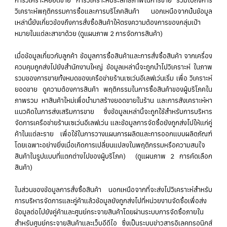
วิเคราะห์พฤติกรรมการซื้อและการบริโภคสินค้า นอกเหนือจากนั้นข้อมูล
เหล่านี้ยังเกี่ยวข้องถึงการสั่งซื้อสินค้าให้ตรงความต้องการของกลุ่มเป้า
หมายในแต่ละสาขาด้วย (ดูแผนภาพ 2 การจัดการสินค้า)
เมื่อข้อมูลเกี่ยวกับลูกค้า ข้อมูลการซื้อสินค้าและการสั่งซื้อสินค้า จากเครื่อง
ควบคุมถูกส่งไปยังสำนักงานใหญ่ ข้อมูลเหล่านี้จะถูกนำไปวิเคราะห์ ในภาพ
รวมของการขายทั้งหมดของเครือข่ายร้านเซเว่นอีเลฟเว่นเริ่ม เพื่อ วิเคราะห์
ยอดขาย ดูความต้องการสินค้า พฤติกรรมในการซื้อสินค้าของผู้บริโภคใน
ภาพรวม หาสินค้าใหม่เพื่อนำมาสร้างยอดขายในร้าน และการสังเคราะห์หา
แนวคิดในการส่งเสริมการขาย ซึ่งข้อมูลเหล่านี้จะถูกใช้สำหรับการบริหาร
จัดการเครือข่ายร้านเซเว่นอีเลฟเว่น และข้อมูลการจัดซื้อยังถูกส่งไปให้แก่คู่
ค้าในแต่ละราย เพื่อใช้ในการวางแผนการผลิตและการออกแบบผลิตภัณฑ์
โดยเฉพาะอย่างยิ่งเมื่อเกิดการเปลี่ยนแปลงในพฤติกรรมหรือความสนใจ
สินค้าในรูปแบบที่แตกต่างไปของผู้บริโภค) (ดูแผนภาพ 2 การคัดเลือก
สินค้า)
ในส่วนของข้อมูลการสั่งซื้อสินค้า นอกเหนือจากที่จะส่งไปวิเคราะห์สำหรับ
การบริหารจัดการและคู่ค้าแล้วข้อมูลยังถูกส่งไปที่หน่วยงานจัดซื้อเพื่อส่ง
ข้อมูลต่อไปยังคู่ค้าและศูนย์กระจายสินค้าโดยผ่านระบบการจัดซื้อภายใน
สำหรับศูนย์กระจายสินค้าและเว็บอีดีไอ ซึ่งเป็นระบบข่าวสารอิเลคทรอนิกส์