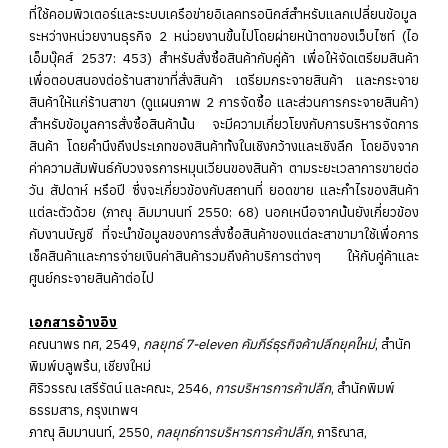
ที่ใช้คอมพิวเตอร์และระบบเครือข่ายอิเลคทรอนิกส์สำหรับแลกเปลี่ยนข้อมูล
ระหว่างหน่วยงานธุรกิจ 2 หน่วยงานขึ้นไปโดยผ่ายหน้าตาของเว็บไซท์ (ไอ
เอ็มบุ๊คส์ 2537: 453) สำหรับสั่งซื้อสินค้ากับคู่ค้า เพื่อให้จัดเตรียมสินค้า
เพื่อตอบสนองต่อร้านสาขาที่สั่งสินค้า เตรียมกระจายสินค้า และกระจาย
สินค้าให้แก่ร้านสาขา (ดูแผนภาพ 2 การจัดซื้อ และส่วนการกระจายสินค้า)
สำหรับข้อมูลการสั่งซื้อสินค้านั้น จะมีความเกี่ยวโยงกับการบริหารจัดการ
สินค้า โดยคำนึงถึงประเภทของสินค้าทั้งในเชิงกว้างและเชิงลึก โดยอิงจาก
ค่าความสัมพันธ์กับวงจรการหมุนเวียนของสินค้า ตามระยะเวลาการขายต่อ
วัน สัปดาห์ หรือปี ซึ่งจะเกี่ยวข้องกับสถานที่ ยอดขาย และกำไรของสินค้า
แต่ละตัวด้วย (ภาณุ ลิมมานนท์ 2550: 68) นอกเหนือจากนั้นยังเกี่ยวข้อง
กับงานบัญชี ที่จะนำข้อมูลของการสั่งซื้อสินค้าของแต่ละสาขามาใช้เพื่อการ
เช็คสินค้าและการจ่ายเงินค่าสินค้ารวมถึงค้าบริการต่างๆ ให้กับคู่ค้าและ
ศูนย์กระจายสินค้าต่อไป
เอกสารอ้างอิง
คณนาพร ทศ, 2549,
กลยุทธ์ 7-eleven คัมภีร์ธุรกิจค้าปลีกยุคใหม่
, สำนัก
พิมพ์บลูพริ้น, เชียงใหม่
ศิริวรรณ เสรีรัตน์ และคณะ, 2546,
การบริหารการค้าปลีก
, สำนักพิมพ์
ธรรมสาร, กรุงเทพฯ
ภาณุ ลิมมานนท์, 2550,
กลยุทธ์การบริหารการค้าปลีก
, ภาริณาส,