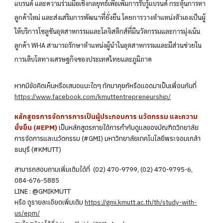
แบรนด์ และความร่วมมือเชิงกลยุทธ์เพื่อเพิ่มการรับรู้แบรนด์ กระตุ้นการหา
ลูกค้าใหม่ และส่งเสริมการพัฒนาที่ยั่งยืน โดยการวางตำแหน่งตัวเองเป็นผู้
ให้บริการโซลูชันอุตสาหกรรมและโลจิสติกส์ที่มีนวัตกรรมและการมุ่งเน้น
ลูกค้า WHA สามารถรักษาตำแหน่งผู้นำในอุตสาหกรรมและมีส่วนช่วยใน
การเติบโตทางเศรษฐกิจของประเทศไทยและภูมิภาค
หากมีข้อคิดเห็นหรือเสนอแนะใดๆ ทักมาคุยกัหรือแอดมาเป็นเพื่อนกันที่
https://www.facebook.com/kmuttentrepreneurship/
หลักสูตรการจัดการการเป็นผู้ประกอบการ นวัตกรรม และความ
ยั่งยืน (#EPM)
เป็นหลักสูตรภายใต้การกำกับดูแลของบัณฑิตวิทยาลัย
การจัดการและนวัตกรรม (#GMI) มหาวิทยาลัยเทคโนโลยีพระจอมเกล้า
ธนบุรี (#KMUTT)
สามารถสอบถามเพิ่มเติมได้ที่ (02) 470-9799, (02) 470-9795-6,
084-676-5885
LINE : @GMIKMUTT
หรือ ดูรายละเอียดเพิ่มเติม
https://gmi.kmutt.ac.th/th/study-with-
us/epm/