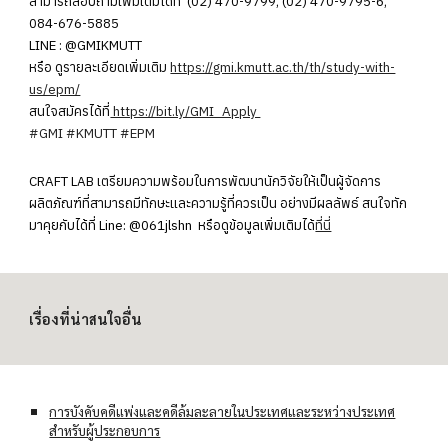
สามารถสอบถามเพิ่มเติมได้ที่ (02) 470-9799, (02) 470-9795-6,
084-676-5885
LINE : @GMIKMUTT
หรือ ดูรายละเอียดเพิ่มเติม
https://gmi.kmutt.ac.th/th/study-with-
us/epm/
สนใจสมัครได้ที่
https://bit.ly/GMI_Apply
#GMI
#KMUTT
#EPM
CRAFT LAB เตรียมความพร้อมในการพัฒนานักวิจัยให้เป็นผู้จัดการ
ผลิตภัณฑ์ที่สามารถมีทักษะและความรู้ที่ควรเป็น อย่างมีผลลัพธ์ สนใจ
ทัก
มาคุยกับได้ที่ Line: @061jlshn หรือดูข้อมูลเพิ่มเติมได้
ที่นี่
เรื่องที่น่าสนใจอื่น
การบังคับคดีแพ่งและคดีล้มละลายในประเทศและระหว่างประเทศ
สำหรับผู้ประกอบการ