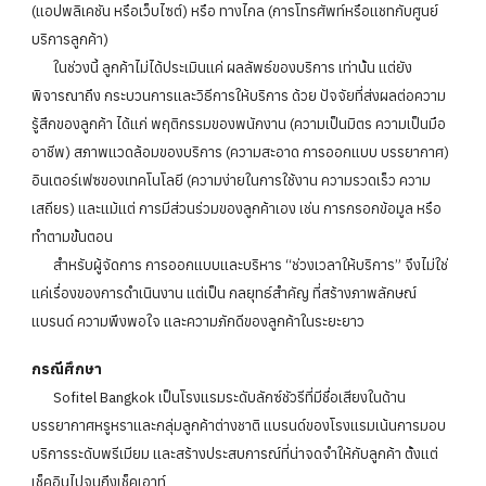
(แอปพลิเคชัน หรือเว็บไซต์) หรือ ทางไกล (การโทรศัพท์หรือแชทกับศูนย์
บริการลูกค้า)
ในช่วงนี้ ลูกค้าไม่ได้ประเมินแค่ ผลลัพธ์ของบริการ เท่านั้น แต่ยัง
พิจารณาถึง กระบวนการและวิธีการให้บริการ ด้วย ปัจจัยที่ส่งผลต่อความ
รู้สึกของลูกค้า ได้แก่ พฤติกรรมของพนักงาน (ความเป็นมิตร ความเป็นมือ
อาชีพ) สภาพแวดล้อมของบริการ (ความสะอาด การออกแบบ บรรยากาศ)
อินเตอร์เฟซของเทคโนโลยี (ความง่ายในการใช้งาน ความรวดเร็ว ความ
เสถียร) และแม้แต่ การมีส่วนร่วมของลูกค้าเอง เช่น การกรอกข้อมูล หรือ
ทำตามขั้นตอน
สำหรับผู้จัดการ การออกแบบและบริหาร “ช่วงเวลาให้บริการ” จึงไม่ใช่
แค่เรื่องของการดำเนินงาน แต่เป็น กลยุทธ์สำคัญ ที่สร้างภาพลักษณ์
แบรนด์ ความพึงพอใจ และความภักดีของลูกค้าในระยะยาว
กรณีศึกษา
Sofitel Bangkok เป็นโรงแรมระดับลักซ์ชัวรีที่มีชื่อเสียงในด้าน
บรรยากาศหรูหราและกลุ่มลูกค้าต่างชาติ แบรนด์ของโรงแรมเน้นการมอบ
บริการระดับพรีเมียม และสร้างประสบการณ์ที่น่าจดจำให้กับลูกค้า ตั้งแต่
เช็คอินไปจนถึงเช็คเอาท์