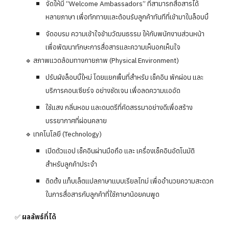
จัดให้มี “Welcome Ambassadors” ที่สามารถสื่อสารได้
หลายภาษา เพื่อทักทายและต้อนรับลูกค้าทันทีที่เข้ามาในล็อบบี้
จัดอบรม ความเข้าใจข้ามวัฒนธรรม ให้กับพนักงานส่วนหน้า
เพื่อพัฒนาทักษะการสื่อสารและความเห็นอกเห็นใจ
🔹 สภาพแวดล้อมทางกายภาพ (Physical Environment)
ปรับผังล็อบบี้ใหม่ โดยแยกพื้นที่สำหรับ เช็คอิน พักผ่อน และ
บริการคอนเซียร์จ อย่างชัดเจน เพื่อลดความแออัด
ใช้แสง กลิ่นหอม และดนตรีที่คัดสรรมาอย่างดีเพื่อสร้าง
บรรยากาศที่ผ่อนคลาย
🔹 เทคโนโลยี (Technology)
เปิดตัวแอป เช็คอินผ่านมือถือ และ เครื่องเช็คอินอัตโนมัติ
สำหรับลูกค้าประจำ
ติดตั้ง แท็บเล็ตแปลภาษาแบบเรียลไทม์ เพื่ออำนวยความสะดวก
ในการสื่อสารกับลูกค้าที่ใช้ภาษาน้อยคนพูด
✅
ผลลัพธ์ที่ได้