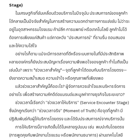
Stage)
ในเศรษฐกิจที่ขับเคลื่อนด้วยบริการในปัจจุบัน ประสบการณ์ของลูกค้า
ได้กลายเป็นปัจจัยสำคัญในการสร้างความแตกต่างทางการแข่งขัน ไม่ว่าจะ
อยู่ในอุตสาหกรรมโรงแรม ค้าปลีก การแพทย์ หรือเทคโนโลยี ลูกค้าไม่ได้
ต้องการเพียงแค่สินค้า แต่คาดหวัง “ประสบการณ์” ที่ราบรื่น ตอบสนอง
และให้ความใส่ใจ
อย่างไรก็ตาม แม้จะมีการตลาดที่ดีหรือระบบภายในที่มีประสิทธิภาพ
หลายองค์กรก็ยังประสบปัญหาเรื่องความพึงพอใจของลูกค้า ทำไมถึงเป็น
เช่นนั้น? เพราะ "ช่วงเวลาสำคัญ"—จุดที่ลูกค้าโต้ตอบกับบริการโดยตรง—
ยังขาดความสม่ำเสมอ ความเข้าใจ หรือคุณภาพที่เพียงพอ
แล้วช่วงเวลาสำคัญนี้คืออะไร? ผู้จัดการควรเข้าใจและบริหารจัดการ
อย่างไร เพื่อสร้างความภักดีต่อแบรนด์และมูลค่าทางธุรกิจในระยะยาว?
ช่วงเวลานี้เรียกว่า “ช่วงเวลาให้บริการ” (Service Encounter Stage)
ซึ่งมักถูกเรียกว่า “ช่วงเวลาจริง” (Moment of Truth) คือจุดที่ลูกค้า มี
ปฏิสัมพันธ์กับผู้ให้บริการโดยตรง และได้รับประสบการณ์จากบริการนั้น
การให้บริการนี้อาจเกิดขึ้นได้ในหลายรูปแบบ เช่น พบปะกันโดยตรง
(การพูดคุยกับพนักงานโรงแรม หรือพนักงานธนาคาร) ผ่านเทคโนโลยี