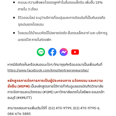
คะแนน ความพึงพอใจของลูกค้าในขั้นตอนเช็คอิน เพิ่มขึ้น 18%
ภายใน 3 เดือน
รีวิวออนไลน์ ระบุว่าบริการที่อบอุ่นและการต้อนรับที่เป็นกันเองคือ
จุดเด่นของโรงแรม
โรงแรมได้นำแนวคิดนี้ไปขยายต่อยัง ขั้นตอนเช็คเอาท์ และ บริการรู
มเซอร์วิส ภายในห้องพัก
หากมีข้อคิดเห็นหรือเสนอแนะใดๆ ทักมาคุยกัหรือแอดมาเป็นเพื่อนกันที่
https://www.facebook.com/kmuttentrepreneurship/
หลักสูตรการจัดการการเป็นผู้ประกอบการ นวัตกรรม และความ
ยั่งยืน (#EPM)
เป็นหลักสูตรภายใต้การกำกับดูแลของบัณฑิตวิทยาลัย
การจัดการและนวัตกรรม (#GMI) มหาวิทยาลัยเทคโนโลยีพระจอมเกล้า
ธนบุรี (#KMUTT)
สามารถสอบถามเพิ่มเติมได้ที่ (02) 470-9799, (02) 470-9795-6,
084-676-5885