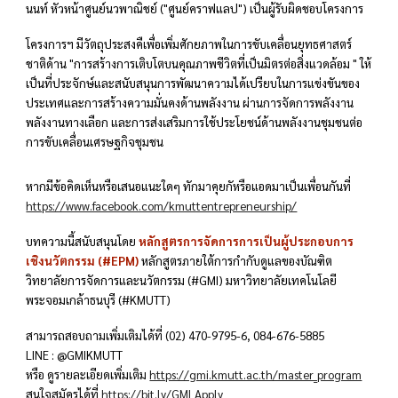
นนท์ หัวหน้าศูนย์นวพาณิชย์ ("ศูนย์คราฟแลป") เป็นผู้รับผิดชอบโครงการ
โครงการฯ มีวัตถุประสงคืเพื่อเพิ่มศักยภาพในการขับเคลื่อนยุทธศาสตร์
ชาติด้าน "
การสร้างการเติบโตบนคุณภาพชีวิตที่เป็นมิตรต่อสิ่งแวดล้อม
" ให้
เป็นที่ประจักษ์และสนับสนุนการพัฒนาความได้เปรียบในการแข่งขันของ
ประเทศและการสร้างความมั่นคงด้านพลังงาน ผ่านการจัดการพลังงาน
พลังงานทางเลือก และการส่งเสริมการใช้ประโยชน์ด้านพลังงานชุมชนต่อ
การขับเคลื่อนเศรษฐกิจชุมชน
หากมีข้อคิดเห็นหรือเสนอแนะใดๆ ทักมาคุยกัหรือแอดมาเป็นเพื่อนกันที่
https://www.facebook.com/kmuttentrepreneurship/
บทความนี้สนับสนุนโดย
หลักสูตรการจัดการการเป็นผู้ประกอบการ
เชิงนวัตกรรม (#EPM)
หลักสูตรภายใต้การกำกับดูแลของบัณฑิต
วิทยาลัยการจัดการและนวัตกรรม (#GMI) มหาวิทยาลัยเทคโนโลยี
พระจอมเกล้าธนบุรี (#KMUTT)
สามารถสอบถามเพิ่มเติมได้ที่ (02) 470-9795-6, 084-676-5885
LINE : @GMIKMUTT
หรือ ดูรายละเอียดเพิ่มเติม
https://gmi.kmutt.ac.th/master_program
สนใจสมัครได้ที่
https://bit.ly/GMI_Apply