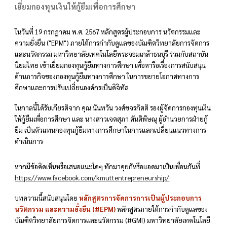
เยี่ยมกองทุนเงินให้กู้ยืมเพื่อการศึกษา
ในวันที่
19
กรกฎาคม
พ.ศ. 256
7
หลักสูตรผู้ประกอบการ นวัตกรรมและ
ความยั่งยืน ("EPM")
ภายใต้การกำกับดูแลของบัณฑิตวิทยาลัยการจัดการ
และนวัตกรรม มหาวิทยาลัยเทคโนโลยีพระจอมเกล้าธนบุรี
ร่วมกับสถาบัน
นิยมไทย เข้าเยี่ยมกองทุนกู้ยืมทางการศึกษา เพื่อหารือเรื่องการสนับสนุน
ด้านภารกิจของ
กองทุนกู้ยืมทางการศึกษา ในการขยายโอกาศทางการ
ศึกษาและการปร
ับเปลี่ยนองค์กรเป็นดิจิทัล
ในกาลนี้ได้รับเกียรติจาก คุณ นันทวัน วงศ์ขจรกิตติ รองผู้จัดการกองทุนเงิน
ให้กู้ยืมเพื่อการศึกษา และ นางสาวเจตสุภา ตันติพิษณุ ผู้อำนวยการฝ่ายกู้
ยืม เป็นตัวแทน
กองทุนกู้ยืมทางการศึกษาในการ
แลกเปลี่ยนแนวทางการ
ดำเนินการ
หากมีข้อคิดเห็นหรือเสนอแนะใดๆ ทักมาคุยกัหรือแอดมาเป็นเพื่อนกันที่
https://www.facebook.com/kmuttentrepreneurship/
บทความนี้สนับสนุนโดย
หลักสูตรการจัดการการเป็นผู้ประกอบการ
นวัตกรรม และความยั่งยืน (#EPM)
หลักสูตรภายใต้การกำกับดูแลของ
บัณฑิตวิทยาลัยการจัดการและนวัตกรรม (#GMI) มหาวิทยาลัยเทคโนโลยี